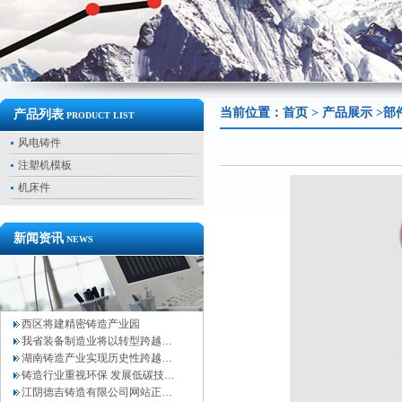
当前位置：
首页
>
产品展示
>部
产品列表
PRODUCT LIST
风电铸件
注塑机模板
机床件
新闻资讯
NEWS
西区将建精密铸造产业园
我省装备制造业将以转型跨越…
湖南铸造产业实现历史性跨越…
铸造行业重视环保 发展低碳技…
江阴德吉铸造有限公司网站正…