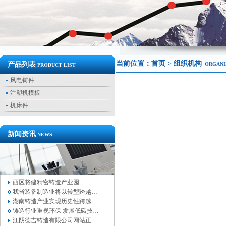
当前位置：
首页
> 组织机构
产品列表
ORGANI
PRODUCT LIST
风电铸件
注塑机模板
机床件
新闻资讯
NEWS
西区将建精密铸造产业园
我省装备制造业将以转型跨越…
湖南铸造产业实现历史性跨越…
铸造行业重视环保 发展低碳技…
江阴德吉铸造有限公司网站正…