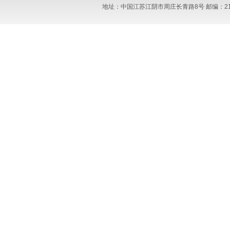
地址：中国江苏江阴市周庄长青路8号 邮编：214423 电