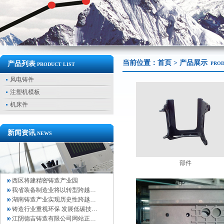
当前位置：
首页
> 产品展示
产品列表
PRO
PRODUCT LIST
风电铸件
注塑机模板
机床件
新闻资讯
NEWS
部件
西区将建精密铸造产业园
我省装备制造业将以转型跨越…
湖南铸造产业实现历史性跨越…
铸造行业重视环保 发展低碳技…
江阴德吉铸造有限公司网站正…