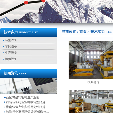
当前位置：
首页
> 技术实力
技术实力
TEC
PRODUCT LIST
造型设备
车间设备
生产设备
检验设备
新闻资讯
NEWS
模具仓库
西区将建精密铸造产业园
我省装备制造业将以转型跨越…
湖南铸造产业实现历史性跨越…
铸造行业重视环保 发展低碳技…