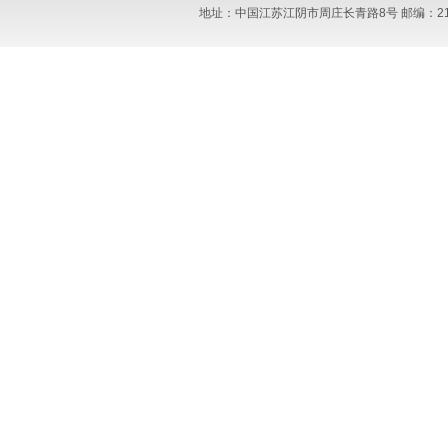
地址：中国江苏江阴市周庄长青路8号 邮编：214423 电